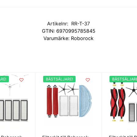
Artikelnr:
RR-T-37
GTIN:
6970995785845
Varumärke:
Roborock
RE!
BÄSTSÄLJARE!
BÄSTSÄLJARE