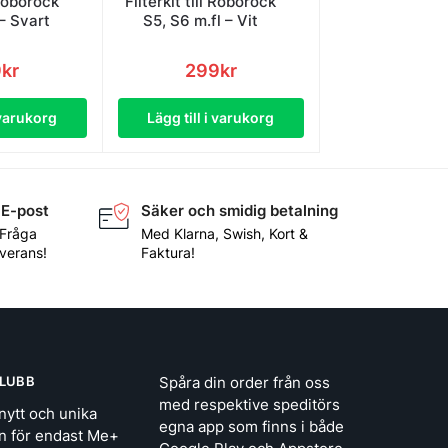
 Roborock
Filterkit till Roborock
 – Svart
S5, S6 m.fl – Vit
9
kr
299
kr
 varukorg
Lägg till i varukorg
 E-post
Säker och smidig betalning
 Fråga
Med Klarna, Swish, Kort &
everans!
Faktura!
LUBB
Spåra din order från oss
med respektive speditörs
nytt och unika
egna app som finns i både
n för endast Me+