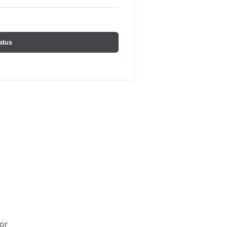
atus
or