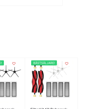
!
BÄSTSÄLJARE!