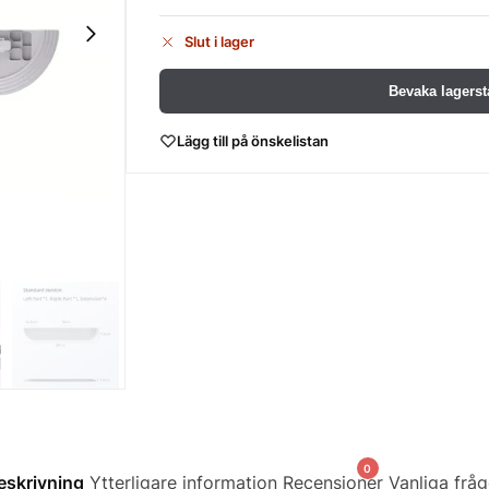
Slut i lager
Bevaka lagerst
Lägg till på önskelistan
0
eskrivning
Ytterligare information
Recensioner
Vanliga fråg