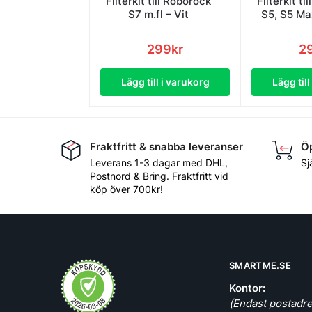
Filterkit till Roborock
Filterkit ti
S7 m.fl – Vit
S5, S5 Ma
299
kr
2
Lägg till i varukorg
Lägg til
Fraktfritt & snabba leveranser
Öp
Leverans 1-3 dagar med DHL,
Sj
Postnord & Bring. Fraktfritt vid
köp över 700kr!
SMARTME.SE
Kontor:
(Endast postadre