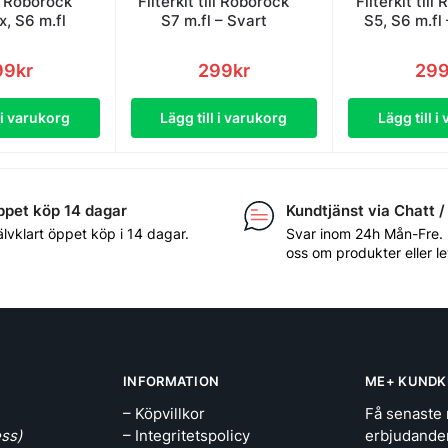
ll Roborock
Filterkit till Roborock
Filterkit till
x, S6 m.fl
S7 m.fl – Svart
S5, S6 m.fl
99
kr
299
kr
29
l i varukorg
Lägg till i varukorg
Lägg till i
pet köp 14 dagar
Kundtjänst via Chatt /
älvklart öppet köp i 14 dagar.
Svar inom 24h Mån-Fre.
oss om produkter eller l
INFORMATION
ME+ KUNDK
– Köpvillkor
Få senaste 
ss)
– Integritetspolicy
erbjudande