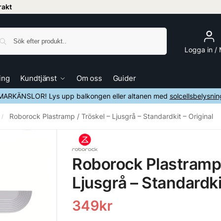
frakt
Sök
Logga in /
ing
Kundtjänst
Om oss
Guider
ARKÄNSLOR! Lys upp balkongen eller altanen med
solcellsbelysnin
Roborock Plastramp / Tröskel – Ljusgrå – Standardkit – Original
/
Roborock Plastramp 
Ljusgrå – Standardki
349
kr