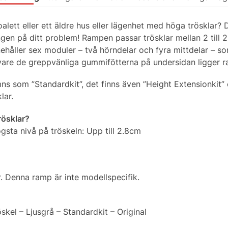
toalett eller ett äldre hus eller lägenhet med höga trösklar?
gen på ditt problem! Rampen passar trösklar mellan 2 till 
nehåller sex moduler – två hörndelar och fyra mittdelar – s
 vare de greppvänliga gummifötterna på undersidan ligger r
 som ”Standardkit”, det finns även ”Height Extensionkit” 
lar.
rösklar?
gsta nivå på tröskeln: Upp till 2.8cm
 Denna ramp är inte modellspecifik.
kel – Ljusgrå – Standardkit – Original