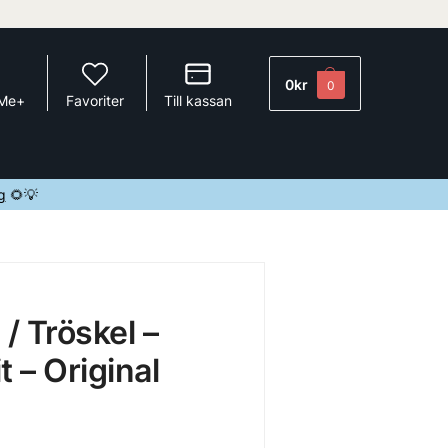
0
kr
0
 Me+
Favoriter
Till kassan
g
🌻💡
/ Tröskel –
t – Original