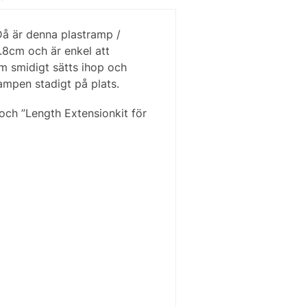
 Då är denna plastramp /
2.8cm och är enkel att
om smidigt sätts ihop och
ampen stadigt på plats.
och ”Length Extensionkit för