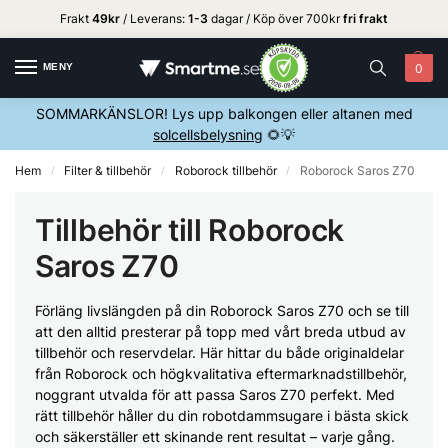
Frakt
49kr
/ Leverans:
1
-3
dagar / Köp över 700kr
fri frakt
MENY
0
SOMMARKÄNSLOR! Lys upp balkongen eller altanen med
solcellsbelysning
🌻💡
Hem
Filter & tillbehör
Roborock tillbehör
Roborock Saros Z70
/
/
/
Tillbehör till Roborock
Saros Z70
Förläng livslängden på din Roborock Saros Z70 och se till
att den alltid presterar på topp med vårt breda utbud av
tillbehör och reservdelar. Här hittar du både originaldelar
från Roborock och högkvalitativa eftermarknadstillbehör,
noggrant utvalda för att passa Saros Z70 perfekt. Med
rätt tillbehör håller du din robotdammsugare i bästa skick
och säkerställer ett skinande rent resultat – varje gång.