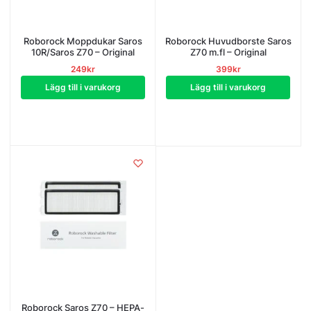
Roborock Moppdukar Saros
Roborock Huvudborste Saros
10R/Saros Z70 – Original
Z70 m.fl – Original
249
kr
399
kr
Lägg till i varukorg
Lägg till i varukorg
Roborock Saros Z70 – HEPA-