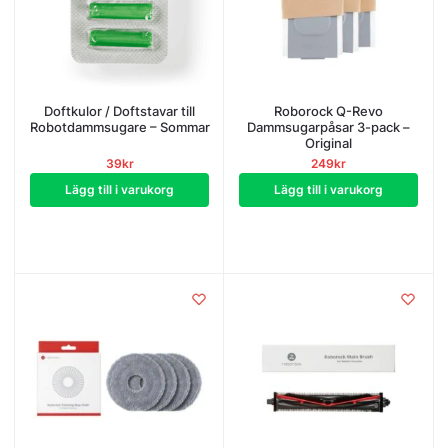
Doftkulor / Doftstavar till
Roborock Q-Revo
Robotdammsugare – Sommar
Dammsugarpåsar 3-pack –
Original
39
kr
249
kr
Lägg till i varukorg
Lägg till i varukorg