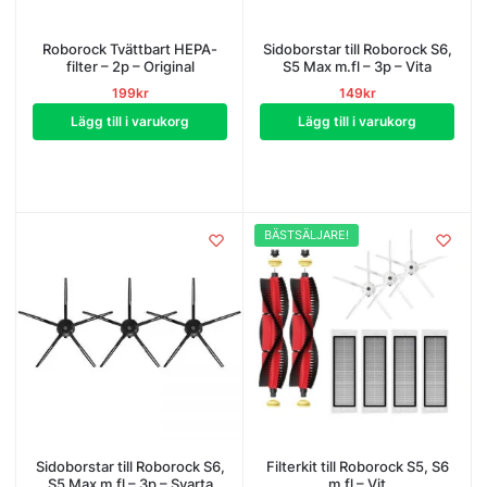
Roborock Tvättbart HEPA-
Sidoborstar till Roborock S6,
filter – 2p – Original
S5 Max m.fl – 3p – Vita
199
kr
149
kr
Lägg till i varukorg
Lägg till i varukorg
BÄSTSÄLJARE!
Sidoborstar till Roborock S6,
Filterkit till Roborock S5, S6
S5 Max m.fl – 3p – Svarta
m.fl – Vit