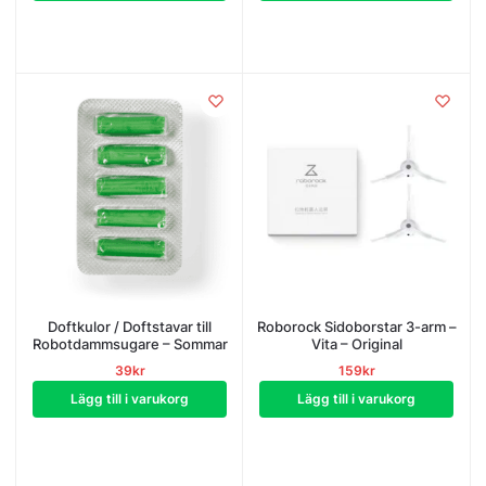
Doftkulor / Doftstavar till
Roborock Sidoborstar 3-arm –
Robotdammsugare – Sommar
Vita – Original
39
kr
159
kr
Lägg till i varukorg
Lägg till i varukorg