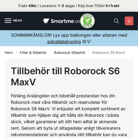
Frakt
49kr
/ Leverans:
1
-3
dagar / Köp över 700kr
fri frakt
MENY
0
SOMMARKÄNSLOR! Lys upp balkongen eller altanen med
solcellsbelysning
🌻💡
Hem
Filter & tillbehör
Roborock tillbehör
Roborock S6 MaxV
/
/
/
Tillbehör till Roborock S6
MaxV
Förläng livslängden och bibehåll prestandan hos din
Roborock med våra tillbehör och reservdelar för
Roborock S6 MaxV. Vi erbjuder ett komplett sortiment av
tillbehör som hjälper dig att hålla din Roborock i bästa
skick, vilket garanterar att ditt hem alltid är skinande
rent. Genom att byta ut slitagedelar enligt tillverkarens
rekommendationer och använda rätt tillbehör kan du vara