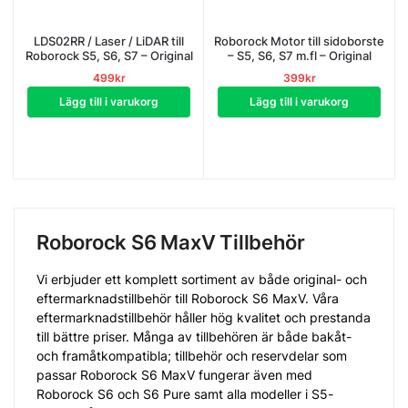
LDS02RR / Laser / LiDAR till
Roborock Motor till sidoborste
Roborock S5, S6, S7 – Original
– S5, S6, S7 m.fl – Original
499
kr
399
kr
Lägg till i varukorg
Lägg till i varukorg
Roborock S6 MaxV Tillbehör
Vi erbjuder ett komplett sortiment av både original- och
eftermarknadstillbehör till Roborock S6 MaxV. Våra
eftermarknadstillbehör håller hög kvalitet och prestanda
till bättre priser. Många av tillbehören är både bakåt-
och framåtkompatibla; tillbehör och reservdelar som
passar Roborock S6 MaxV fungerar även med
Roborock S6 och S6 Pure samt alla modeller i S5-