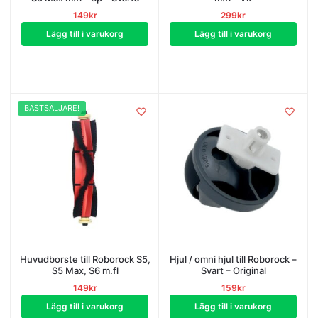
149
kr
299
kr
Lägg till i varukorg
Lägg till i varukorg
BÄSTSÄLJARE!
Huvudborste till Roborock S5,
Hjul / omni hjul till Roborock –
S5 Max, S6 m.fl
Svart – Original
149
kr
159
kr
Lägg till i varukorg
Lägg till i varukorg