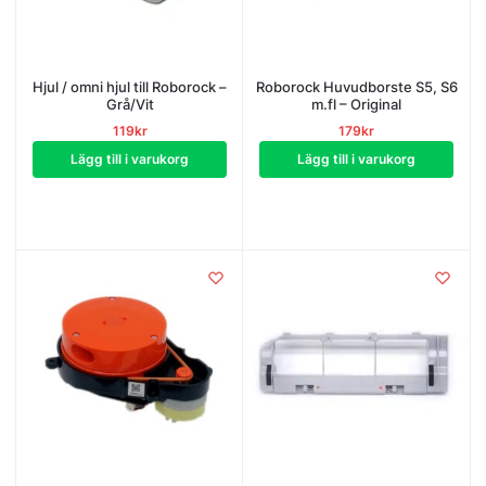
Hjul / omni hjul till Roborock –
Roborock Huvudborste S5, S6
Grå/Vit
m.fl – Original
119
kr
179
kr
Lägg till i varukorg
Lägg till i varukorg