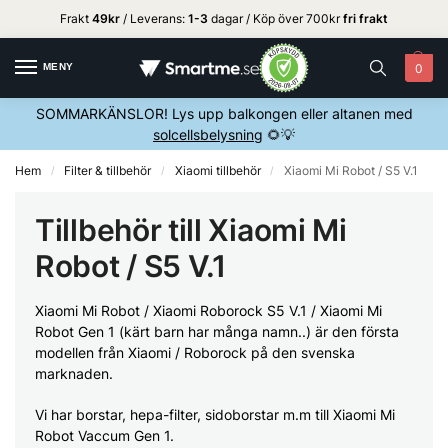
Frakt
49kr
/ Leverans:
1
-3
dagar / Köp över 700kr
fri frakt
MENY
0
SOMMARKÄNSLOR! Lys upp balkongen eller altanen med
solcellsbelysning
🌻💡
Hem
Filter & tillbehör
Xiaomi tillbehör
Xiaomi Mi Robot / S5 V.1
/
/
/
Tillbehör till Xiaomi Mi
Robot / S5 V.1
Xiaomi Mi Robot / Xiaomi Roborock S5 V.1 / Xiaomi Mi
Robot Gen 1 (kärt barn har många namn..) är den första
modellen från Xiaomi / Roborock på den svenska
marknaden.
Vi har borstar, hepa-filter, sidoborstar m.m till Xiaomi Mi
Robot Vaccum Gen 1.