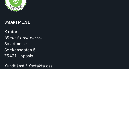
SMARTME.SE
Kontor:
(Endast postadress)
Smartme.se
Solskensgatan 5
75431 Uppsala
Kundtjänst / Kontakta oss
INFORMATION
– Köpvillkor
– Integritetspolicy
– Kundtjänst/FAQ
– Mitt konto
– Registrera retur
Vi levererar med: