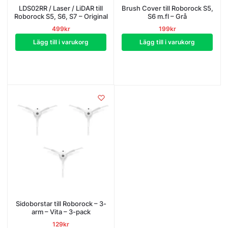
LDS02RR / Laser / LiDAR till
Brush Cover till Roborock S5,
Roborock S5, S6, S7 – Original
S6 m.fl – Grå
499
kr
199
kr
Lägg till i varukorg
Lägg till i varukorg
Sidoborstar till Roborock – 3-
arm – Vita – 3-pack
129
kr