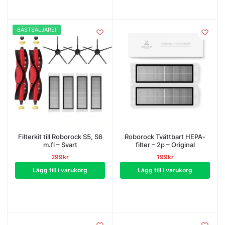
BÄSTSÄLJARE!
Filterkit till Roborock S5, S6
Roborock Tvättbart HEPA-
m.fl – Svart
filter – 2p – Original
299
kr
199
kr
Lägg till i varukorg
Lägg till i varukorg