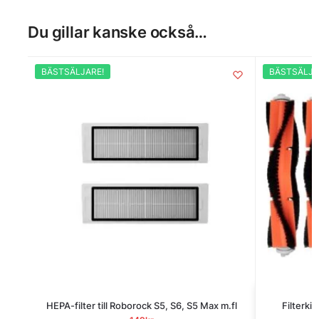
Du gillar kanske också…
BÄSTSÄLJARE!
BÄSTSÄLJA
HEPA-filter till Roborock S5, S6, S5 Max m.fl
Filterkit