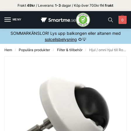
Frakt
49kr
/ Leverans:
1
-3
dagar / Köp över 700kr
fri frakt
MENY
0
SOMMARKÄNSLOR! Lys upp balkongen eller altanen med
solcellsbelysning
🌻💡
Hem
Populära produkter
Filter & tillbehör
Hjul / omni hjul till Roborock – Grå/Vit
/
/
/