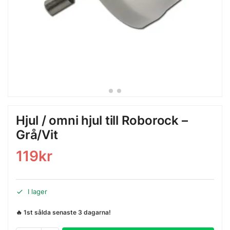
Hjul / omni hjul till Roborock –
Grå/Vit
119
kr
I lager
🔥 1st sålda senaste 3 dagarna!