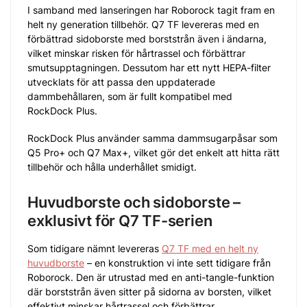
I samband med lanseringen har Roborock tagit fram en
helt ny generation tillbehör. Q7 TF levereras med en
förbättrad sidoborste med borststrån även i ändarna,
vilket minskar risken för hårtrassel och förbättrar
smutsupptagningen. Dessutom har ett nytt HEPA-filter
utvecklats för att passa den uppdaterade
dammbehållaren, som är fullt kompatibel med
RockDock Plus.
RockDock Plus använder samma dammsugarpåsar som
Q5 Pro+ och Q7 Max+, vilket gör det enkelt att hitta rätt
tillbehör och hålla underhållet smidigt.
Huvudborste och sidoborste –
exklusivt för Q7 TF-serien
Som tidigare nämnt levereras
Q7 TF med en helt ny
huvudborste
– en konstruktion vi inte sett tidigare från
Roborock. Den är utrustad med en anti-tangle-funktion
där borststrån även sitter på sidorna av borsten, vilket
effektivt minskar hårtrassel och förbättrar