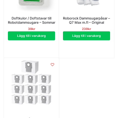
Doftkulor / Doftstavar till
Roborock Dammsugarpåsar –
Robotdammsugare – Sommar
Q7 Max m.fl – Original
39
kr
239
kr
Lägg till i varukorg
Lägg till i varukorg