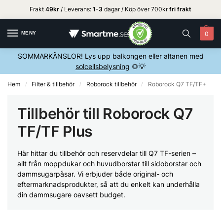
Frakt
49kr
/ Leverans:
1
-3
dagar / Köp över 700kr
fri frakt
MENY
0
SOMMARKÄNSLOR! Lys upp balkongen eller altanen med
solcellsbelysning
🌻💡
Hem
Filter & tillbehör
Roborock tillbehör
Roborock Q7 TF/TF+
/
/
/
Tillbehör till Roborock Q7
TF/TF Plus
Här hittar du tillbehör och reservdelar till Q7 TF-serien –
allt från moppdukar och huvudborstar till sidoborstar och
dammsugarpåsar. Vi erbjuder både original- och
eftermarknadsprodukter, så att du enkelt kan underhålla
din dammsugare oavsett budget.