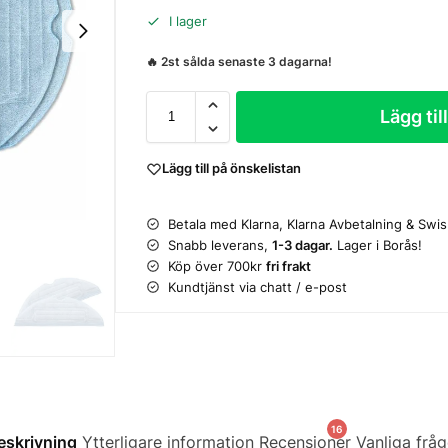
I lager
🔥 2st sålda senaste 3 dagarna!
Lägg til
Lägg till på önskelistan
Betala med Klarna, Klarna Avbetalning & Swi
Snabb leverans,
1-3 dagar.
Lager i Borås!
Köp över 700kr
fri frakt
Kundtjänst via chatt / e-post
16
eskrivning
Ytterligare information
Recensioner
Vanliga fråg