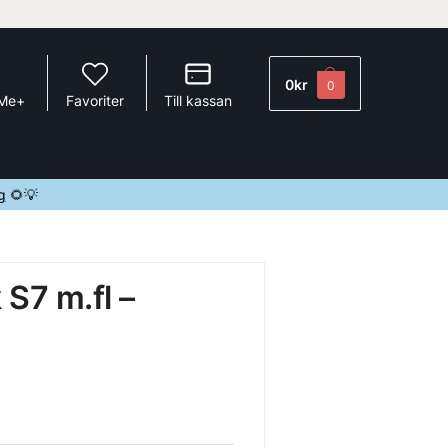
0
kr
0
 Me+
Favoriter
Till kassan
g
🌻💡
k S7 m.fl –