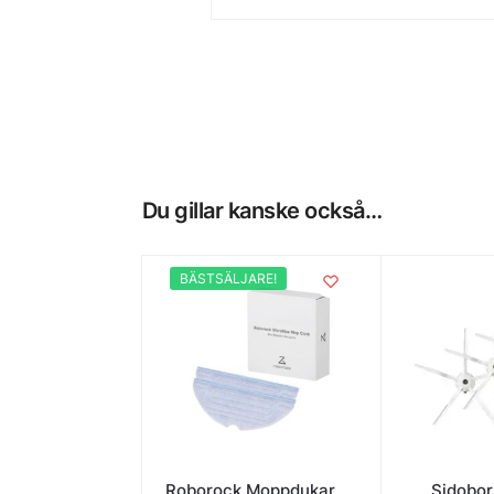
Du gillar kanske också…
BÄSTSÄLJARE!
Roborock Moppdukar
Sidobors