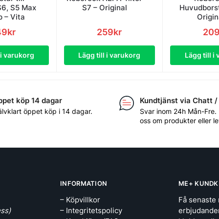
S6, S5 Max
S7 – Original
Huvudborst
p – Vita
Origin
49
kr
259
kr
20
l i varukorg
Lägg till i varukorg
Lägg till i
pet köp 14 dagar
Kundtjänst via Chatt /
älvklart öppet köp i 14 dagar.
Svar inom 24h Mån-Fre.
oss om produkter eller l
INFORMATION
ME+ KUNDK
– Köpvillkor
Få senaste 
ss)
– Integritetspolicy
erbjudande