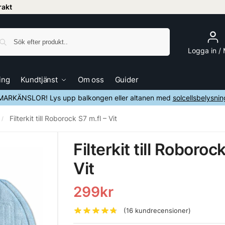
frakt
Sök
Logga in /
ing
Kundtjänst
Om oss
Guider
ARKÄNSLOR! Lys upp balkongen eller altanen med
solcellsbelysnin
Filterkit till Roborock S7 m.fl – Vit
/
Filterkit till Roboroc
Vit
299
kr
(
16
kundrecensioner)