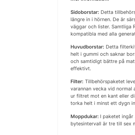
Sidoborstar:
Detta tillbehör
längre in i hörnen. De är sär
väggar och lister. Samtliga
kompatibla med alla generat
Huvudborstar:
Detta filterk
helt i gummi och saknar bors
och samtidigt bättre på mat
effektivt.
Filter:
Tillbehörspaketet lev
varannan vecka vid normal a
ur filtret mot en kant eller 
torka helt i minst ett dygn 
Moppdukar:
I paketet ingår
bytesintervall är tre till s