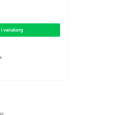
l i varukorg
sh
or