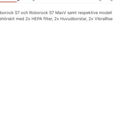
ill Roborock S7 och Roborock S7 MaxV samt respektive model
behörskit med 2x HEPA filter, 2x Huvudborstar, 2x VibraRi