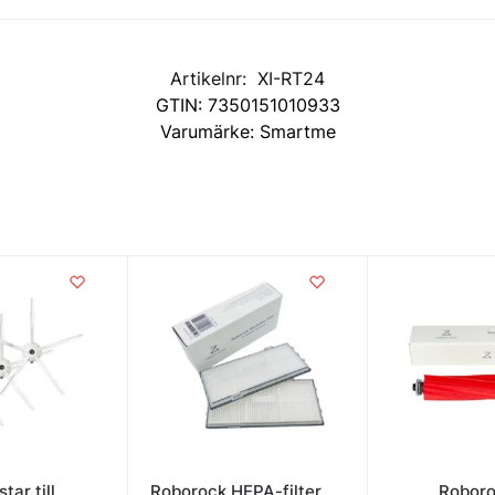
Artikelnr:
XI-RT24
GTIN:
7350151010933
Varumärke:
Smartme
tar till
Roborock HEPA-filter
Robor