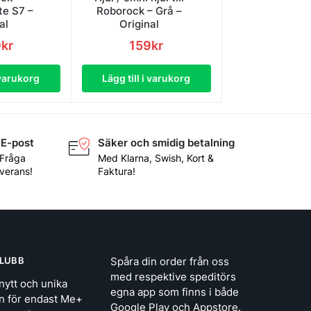
e S7 –
Roborock – Grå –
al
Original
9
kr
159
kr
 varukorg
Lägg till i varukorg
 E-post
Säker och smidig betalning
 Fråga
Med Klarna, Swish, Kort &
everans!
Faktura!
LUBB
Spåra din order från oss
med respektive speditörs
nytt och unika
egna app som finns i både
n för endast Me+
Google Play och Appstore.