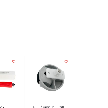
ock
Hjul / omni hjul till