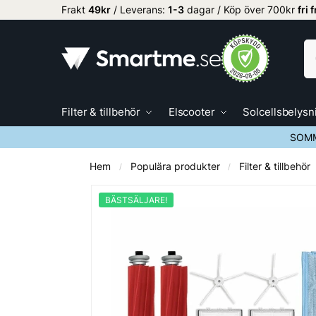
Frakt
49kr
/ Leverans:
1
-3
dagar / Köp över 700kr
fri 
Filter & tillbehör
Elscooter
Solcellsbelysn
SOMM
Hem
Populära produkter
Filter & tillbehör
/
/
BÄSTSÄLJARE!