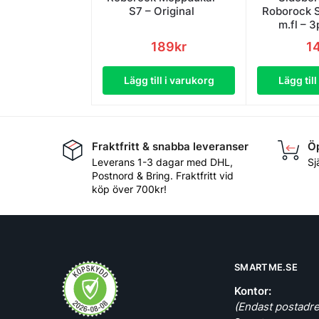
S7 – Original
Roborock 
m.fl – 3
189
kr
1
Lägg till i varukorg
Lägg til
Fraktfritt & snabba leveranser
Öp
Leverans 1-3 dagar med DHL,
Sj
Postnord & Bring. Fraktfritt vid
köp över 700kr!
SMARTME.SE
Kontor:
(Endast postadre