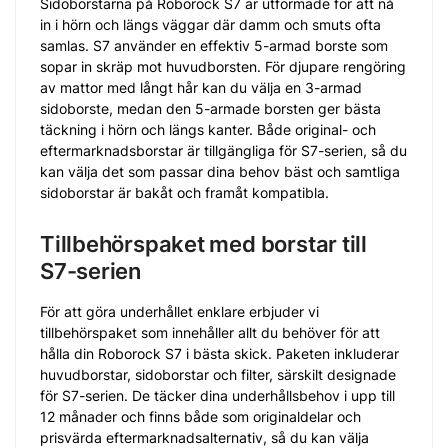
Sidoborstarna på Roborock S7 är utformade för att nå
in i hörn och längs väggar där damm och smuts ofta
samlas. S7 använder en effektiv 5-armad borste som
sopar in skräp mot huvudborsten. För djupare rengöring
av mattor med långt hår kan du välja en 3-armad
sidoborste, medan den 5-armade borsten ger bästa
täckning i hörn och längs kanter. Både original- och
eftermarknadsborstar är tillgängliga för S7-serien, så du
kan välja det som passar dina behov bäst och samtliga
sidoborstar är bakåt och framåt kompatibla.
Tillbehörspaket med borstar till
S7-serien
För att göra underhållet enklare erbjuder vi
tillbehörspaket som innehåller allt du behöver för att
hålla din Roborock S7 i bästa skick. Paketen inkluderar
huvudborstar, sidoborstar och filter, särskilt designade
för S7-serien. De täcker dina underhållsbehov i upp till
12 månader och finns både som originaldelar och
prisvärda eftermarknadsalternativ, så du kan välja