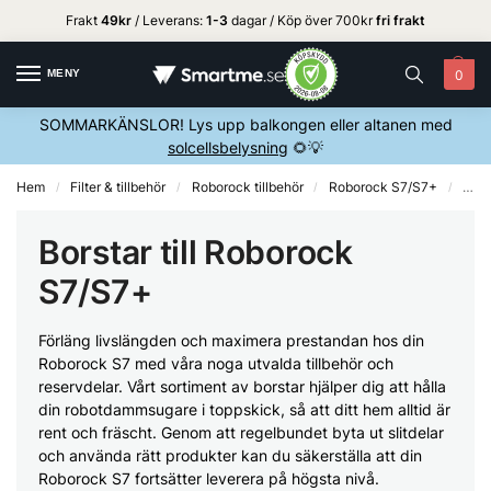
Frakt
49kr
/ Leverans:
1
-3
dagar / Köp över 700kr
fri frakt
MENY
0
SOMMARKÄNSLOR! Lys upp balkongen eller altanen med
solcellsbelysning
🌻💡
Hem
Filter & tillbehör
Roborock tillbehör
Roborock S7/S7+
Robo
/
/
/
/
Borstar till Roborock
S7/S7+
Förläng livslängden och maximera prestandan hos din
Roborock S7 med våra noga utvalda tillbehör och
reservdelar. Vårt sortiment av borstar hjälper dig att hålla
din robotdammsugare i toppskick, så att ditt hem alltid är
rent och fräscht. Genom att regelbundet byta ut slitdelar
och använda rätt produkter kan du säkerställa att din
Roborock S7 fortsätter leverera på högsta nivå.