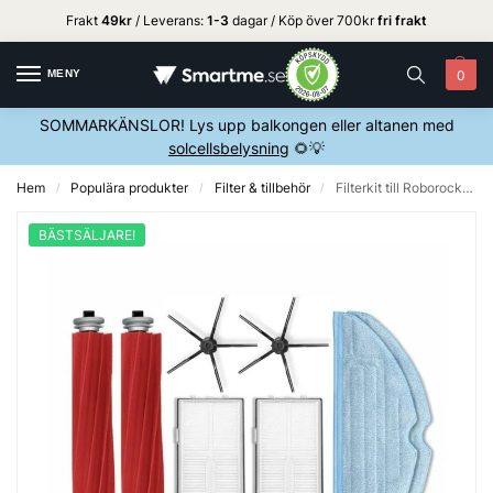
Frakt
49kr
/ Leverans:
1
-3
dagar / Köp över 700kr
fri frakt
MENY
0
SOMMARKÄNSLOR! Lys upp balkongen eller altanen med
solcellsbelysning
🌻💡
Hem
Populära produkter
Filter & tillbehör
Filterkit till Roborock S7 m.fl – Svart
/
/
/
BÄSTSÄLJARE!