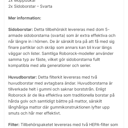
2x Moppdukar
2x Sidoborstar – Svarta
Mer information:
Sidoborstar:
Detta tillbehörskit levereras med dom 5-
armade sidoborstarna (svarta) som är extra effektiva och
når längre in i hörnen. De är särskilt bra på att få med sig
finare partiklar och skräp som annars kan bli kvar längs
väggar och lister. Samtliga Roborock-modeller använder
samma typ av fäste, vilket gör sidoborstarna fullt
kompatibla med alla generationer och serier.
Huvudborstar:
Detta filterkit levereras med två
huvudborstar med avtagbara ändar. Huvudborstarna är
tillverkade helt i gummi och saknar borststrån. Enligt
Roborock är de lika effektiva som traditionella borstar på
hårda golv och samtidigt bättre på mattor, särskilt
långhåriga mattor där gummikonstruktionen lyfter upp
smuts och hår mer effektivt.
Filter:
Tillbehörspaketet levereras med två HEPA-filter som