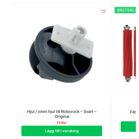
BÄSTSÄLJA
Hjul / omni hjul till Roborock – Svart –
Filte
Original
159
kr
Lägg till i varukorg