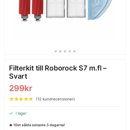
Filterkit till Roborock S7 m.fl –
Svart
299
kr
(
12
kundrecensioner)
I lager
🔥 10st sålda senaste 3 dagarna!