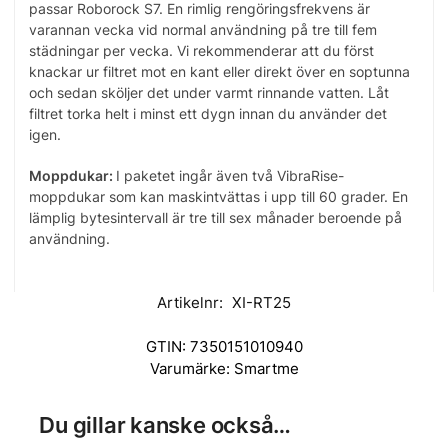
passar Roborock S7. En rimlig rengöringsfrekvens är
varannan vecka vid normal användning på tre till fem
städningar per vecka. Vi rekommenderar att du först
knackar ur filtret mot en kant eller direkt över en soptunna
och sedan sköljer det under varmt rinnande vatten. Låt
filtret torka helt i minst ett dygn innan du använder det
igen.
Moppdukar:
I paketet ingår även två VibraRise-
moppdukar som kan maskintvättas i upp till 60 grader. En
lämplig bytesintervall är tre till sex månader beroende på
användning.
Artikelnr:
XI-RT25
GTIN:
7350151010940
Varumärke:
Smartme
Du gillar kanske också…