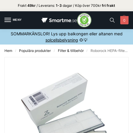
Frakt
49kr
/ Leverans:
1
-3
dagar / Köp över 700kr
fri frakt
MENY
0
SOMMARKÄNSLOR! Lys upp balkongen eller altanen med
solcellsbelysning
🌻💡
Hem
Populära produkter
Filter & tillbehör
Roborock HEPA-filter S7 – Original
/
/
/