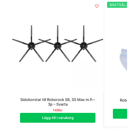
BÄSTSÄLJA
Sidoborstar till Roborock S6, S5 Max m.fl –
Robor
3p – Svarta
149
kr
Lägg till i varukorg