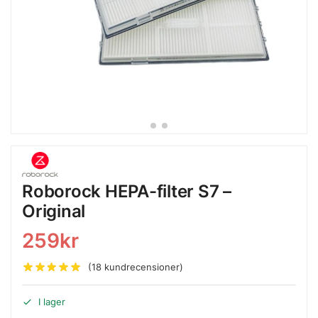
Roborock HEPA-filter S7 –
Original
259
kr
(
18
kundrecensioner)
I lager