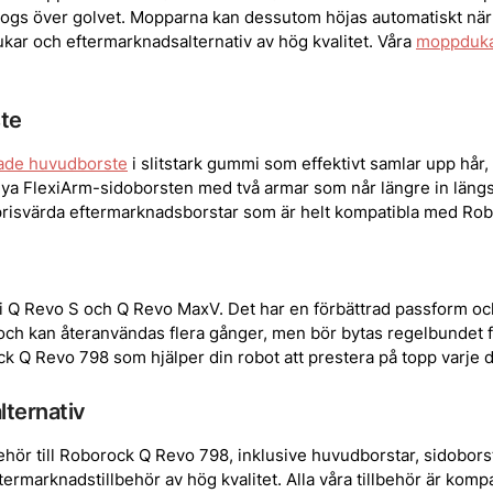
gs över golvet. Mopparna kan dessutom höjas automatiskt när r
kar och eftermarknadsalternativ av hög kvalitet. Våra
moppdukar
te
ade huvudborste
i slitstark gummi som effektivt samlar upp hå
 nya FlexiArm-sidoborsten med två armar som når längre in län
h prisvärda eftermarknadsborstar som är helt kompatibla med Ro
Q Revo S och Q Revo MaxV. Det har en förbättrad passform och t
rt och kan återanvändas flera gånger, men bör bytas regelbundet f
rock Q Revo 798 som hjälper din robot att prestera på topp varje 
lternativ
behör till Roborock Q Revo 798, inklusive huvudborstar, sidobors
termarknadstillbehör av hög kvalitet. Alla våra tillbehör är komp