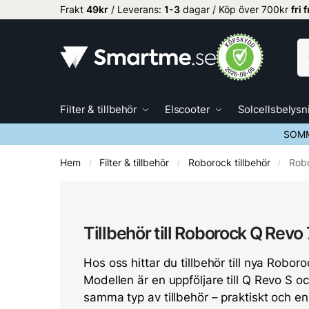
Frakt
49kr
/ Leverans:
1
-3
dagar / Köp över 700kr
fri 
Filter & tillbehör
Elscooter
Solcellsbelysn
SOMM
Hem
Filter & tillbehör
Roborock tillbehör
Rob
/
/
/
Tillbehör till Roborock Q Revo
Hos oss hittar du tillbehör till nya Robo
Modellen är en uppföljare till Q Revo S oc
samma typ av tillbehör – praktiskt och enk