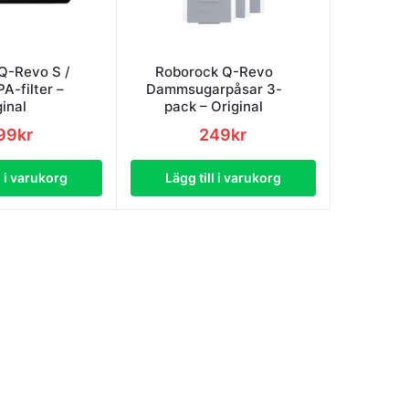
Q-Revo S /
Roborock Q-Revo
A-filter –
Dammsugarpåsar 3-
ginal
pack – Original
99
kr
249
kr
l i varukorg
Lägg till i varukorg