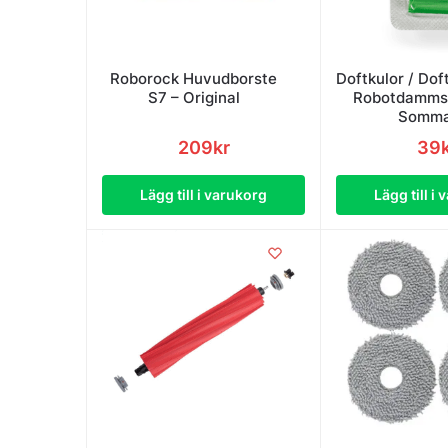
Roborock Huvudborste
Doftkulor / Doft
S7 – Original
Robotdamms
Somma
209
kr
39
Lägg till i varukorg
Lägg till i