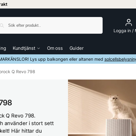
frakt
Sök
Logga in /
ing
Kundtjänst
Om oss
Guider
ARKÄNSLOR! Lys upp balkongen eller altanen med
solcellsbelysnin
orock Q Revo 798
 798
rock Q Revo 798.
h använder i stort sett
elt! Här hittar du