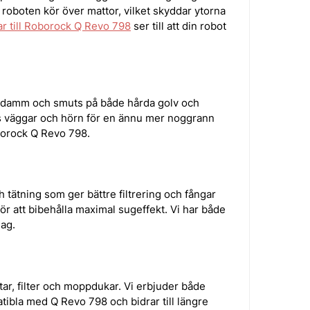
oboten kör över mattor, vilket skyddar ytorna
 till Roborock Q Revo 798
ser till att din robot
r, damm och smuts på både hårda golv och
gs väggar och hörn för en ännu mer noggrann
borock Q Revo 798.
ätning som ger bättre filtrering och fångar
ör att bibehålla maximal sugeffekt. Vi har både
dag.
tar, filter och moppdukar. Vi erbjuder både
atibla med Q Revo 798 och bidrar till längre