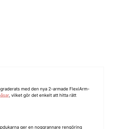
pgraderats med den nya 2-armade FlexiArm-
åsar
, vilket gör det enkelt att hitta rätt
pdukarna ger en noggrannare rengöring