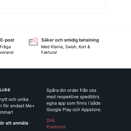
 E-post
Säker och smidig betalning
 Fråga
Med Klarna, Swish, Kort &
everans!
Faktura!
LUBB
Spåra din order från oss
med respektive speditörs
nytt och unika
egna app som finns i både
n för endast Me+
Google Play och Appstore.
emmar!
DHL
för att anmäla
Postnord