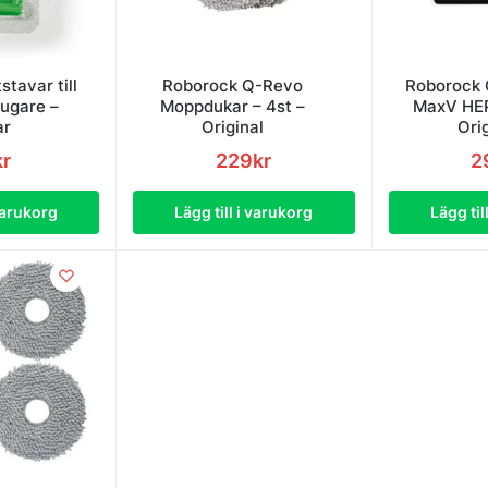
stavar till
Roborock Q-Revo
Roborock 
ugare –
Moppdukar – 4st –
MaxV HEP
r
Original
Ori
kr
229
kr
2
 varukorg
Lägg till i varukorg
Lägg til