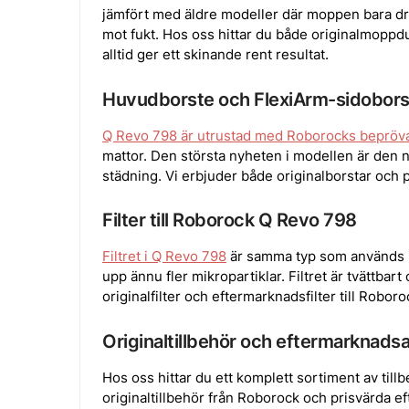
jämfört med äldre modeller där moppen bara dro
mot fukt. Hos oss hittar du både originalmoppdu
alltid ger ett skinande rent resultat.
Huvudborste och FlexiArm-sidobors
Q Revo 798 är utrustad med Roborocks bepröv
mattor. Den största nyheten i modellen är den
städning. Vi erbjuder både originalborstar oc
Filter till Roborock Q Revo 798
Filtret i Q Revo 798
är samma typ som används i 
upp ännu fler mikropartiklar. Filtret är tvättba
originalfilter och eftermarknadsfilter till Robo
Originaltillbehör och eftermarknadsa
Hos oss hittar du ett komplett sortiment av till
originaltillbehör från Roborock och prisvärda ef