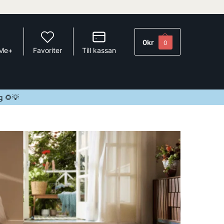
0
kr
0
 Me+
Favoriter
Till kassan
g
🌻💡