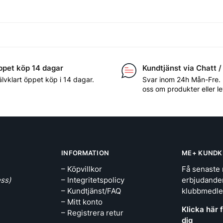
pet köp 14 dagar
Kundtjänst via Chatt /
älvklart öppet köp i 14 dagar.
Svar inom 24h Mån-Fre.
oss om produkter eller l
INFORMATION
ME+ KUNDK
– Köpvillkor
Få senaste 
ss)
– Integritetspolicy
erbjudande
– Kundtjänst/FAQ
klubbmedl
– Mitt konto
Klicka här 
– Registrera retur
dig