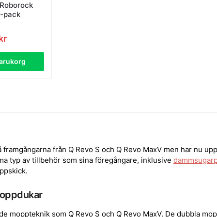
 Roborock
4-pack
kr
 varukorg
å framgångarna från Q Revo S och Q Revo MaxV men har nu up
a typ av tillbehör som sina föregångare, inklusive
dammsugarp
ppskick.
moppdukar
de moppteknik som Q Revo S och Q Revo MaxV. De dubbla mop