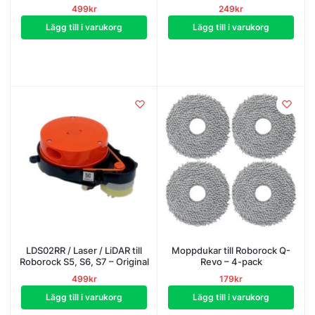
499
kr
249
kr
Lägg till i varukorg
Lägg till i varukorg
LDS02RR / Laser / LiDAR till
Moppdukar till Roborock Q-
Roborock S5, S6, S7 – Original
Revo – 4-pack
499
kr
179
kr
Lägg till i varukorg
Lägg till i varukorg