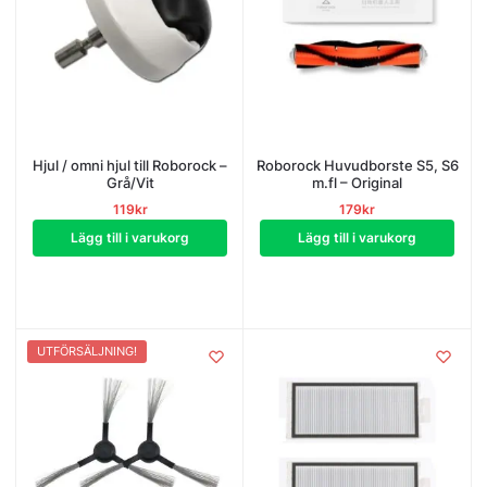
Hjul / omni hjul till Roborock –
Roborock Huvudborste S5, S6
Grå/Vit
m.fl – Original
119
kr
179
kr
Lägg till i varukorg
Lägg till i varukorg
UTFÖRSÄLJNING!