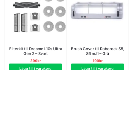
Filterkit till Dreame L10s Ultra
Brush Cover till Roborock S5,
Gen 2 – Svart
S6 m.fl – Grå
399
kr
199
kr
Lägg till i varukorg
Lägg till i varukorg