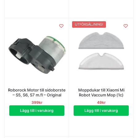
UTFÖRSÄLJNING!
Roborock Motor till sidoborste
Moppdukar till Xiaomi Mi
– S5, S6, S7 m.fl – Original
Robot Vaccum Mop (1c)
399
kr
49
kr
Lägg till i varukorg
Lägg till i varukorg