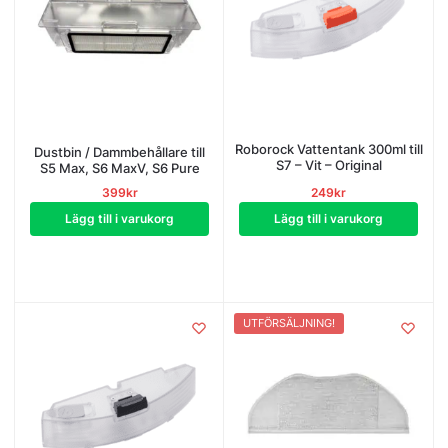
Roborock Vattentank 300ml till
Dustbin / Dammbehållare till
S7 – Vit – Original
S5 Max, S6 MaxV, S6 Pure
399
kr
249
kr
Lägg till i varukorg
Lägg till i varukorg
UTFÖRSÄLJNING!