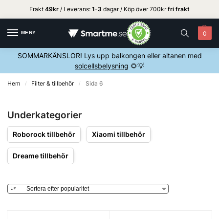
Frakt
49kr
/ Leverans:
1
-3
dagar / Köp över 700kr
fri frakt
MENY
0
SOMMARKÄNSLOR! Lys upp balkongen eller altanen med
solcellsbelysning
🌻💡
Hem
Filter & tillbehör
Sida 6
/
/
Underkategorier
Roborock tillbehör
Xiaomi tillbehör
Dreame tillbehör