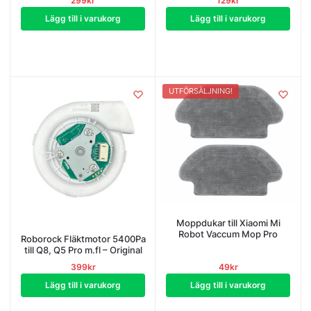
299
kr
129
kr
Lägg till i varukorg
Lägg till i varukorg
UTFÖRSÄLJNING!
Moppdukar till Xiaomi Mi
Robot Vaccum Mop Pro
Roborock Fläktmotor 5400Pa
till Q8, Q5 Pro m.fl – Original
399
kr
49
kr
Lägg till i varukorg
Lägg till i varukorg