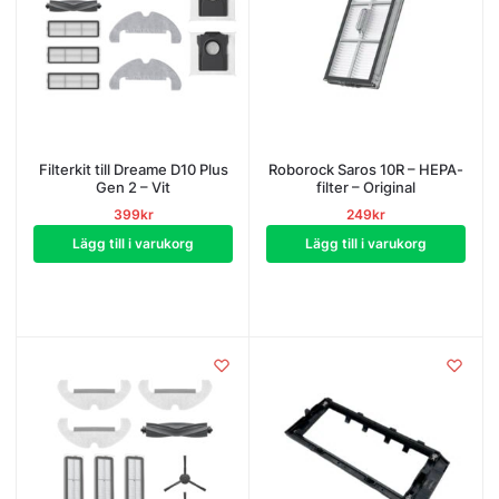
Filterkit till Dreame D10 Plus
Roborock Saros 10R – HEPA-
Gen 2 – Vit
filter – Original
399
kr
249
kr
Lägg till i varukorg
Lägg till i varukorg