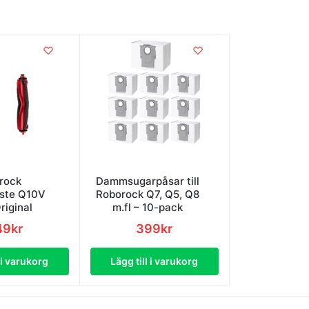
rock
Dammsugarpåsar till
ste Q10V
Roborock Q7, Q5, Q8
riginal
m.fl – 10-pack
49
kr
399
kr
l i varukorg
Lägg till i varukorg