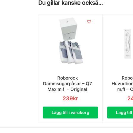
Du gillar kanske också…
Roborock
Robo
Dammsugarpåsar – Q7
Huvudbor
Max m.fl – Original
m.fl – O
239
kr
2
Lägg till i varukorg
Lägg til