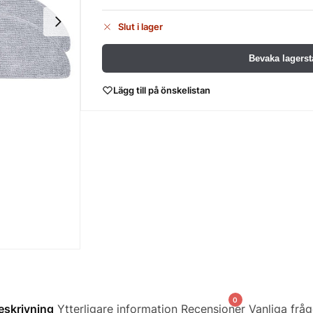
Slut i lager
Bevaka lagerst
Lägg till på önskelistan
0
eskrivning
Ytterligare information
Recensioner
Vanliga fråg