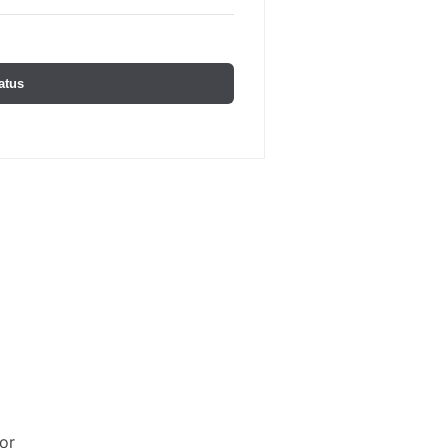
atus
or