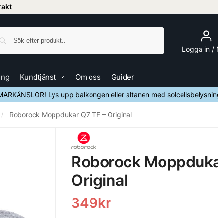
frakt
Sök
Logga in /
ing
Kundtjänst
Om oss
Guider
ARKÄNSLOR! Lys upp balkongen eller altanen med
solcellsbelysnin
Roborock Moppdukar Q7 TF – Original
/
Roborock Moppduka
Original
349
kr