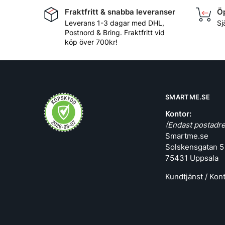
Fraktfritt & snabba leveranser
Öp
Leverans 1-3 dagar med DHL,
Sj
Postnord & Bring. Fraktfritt vid
köp över 700kr!
SMARTME.SE
Kontor:
(Endast postadre
Smartme.se
Solskensgatan 5
75431 Uppsala
Kundtjänst / Kon