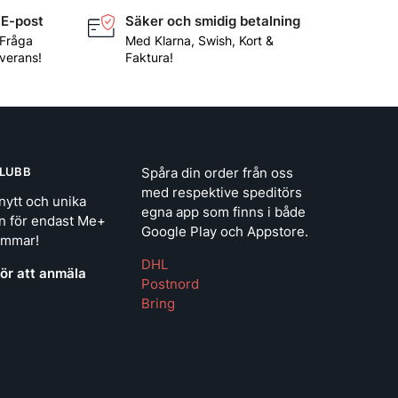
 E-post
Säker och smidig betalning
 Fråga
Med Klarna, Swish, Kort &
everans!
Faktura!
LUBB
Spåra din order från oss
med respektive speditörs
nytt och unika
egna app som finns i både
n för endast Me+
Google Play och Appstore.
emmar!
DHL
för att anmäla
Postnord
Bring