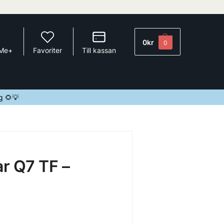
0
kr
0
 Me+
Favoriter
Till kassan
g
🌻💡
r Q7 TF –