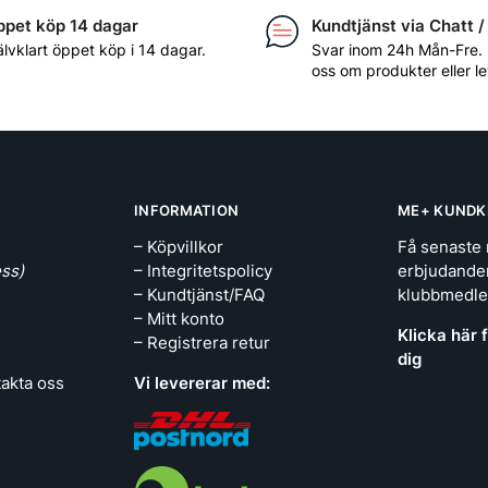
pet köp 14 dagar
Kundtjänst via Chatt /
älvklart öppet köp i 14 dagar.
Svar inom 24h Mån-Fre.
oss om produkter eller l
INFORMATION
ME+ KUNDK
– Köpvillkor
Få senaste 
ss)
– Integritetspolicy
erbjudande
– Kundtjänst/FAQ
klubbmedl
– Mitt konto
Klicka här 
– Registrera retur
dig
takta oss
Vi levererar med: