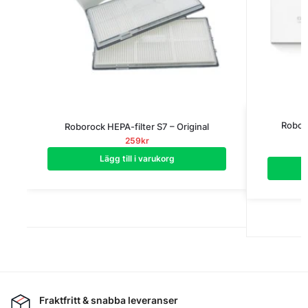
Roboro
Roborock HEPA-filter S7 – Original
259
kr
Lägg till i varukorg
Fraktfritt & snabba leveranser