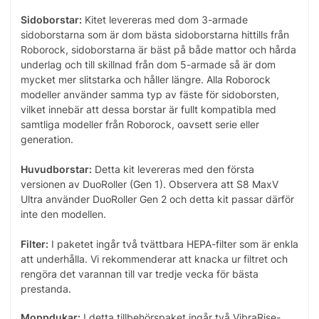
Sidoborstar:
Kitet levereras med dom 3-armade
sidoborstarna som är dom bästa sidoborstarna hittills från
Roborock, sidoborstarna är bäst på både mattor och hårda
underlag och till skillnad från dom 5-armade så är dom
mycket mer slitstarka och håller längre. Alla Roborock
modeller använder samma typ av fäste för sidoborsten,
vilket innebär att dessa borstar är fullt kompatibla med
samtliga modeller från Roborock, oavsett serie eller
generation.
Huvudborstar:
Detta kit levereras med den första
versionen av DuoRoller (Gen 1). Observera att S8 MaxV
Ultra använder DuoRoller Gen 2 och detta kit passar därför
inte den modellen.
Filter:
I paketet ingår två tvättbara HEPA-filter som är enkla
att underhålla. Vi rekommenderar att knacka ur filtret och
rengöra det varannan till var tredje vecka för bästa
prestanda.
Moppdukar:
I detta tillbehörspaket ingår två VibraRise-