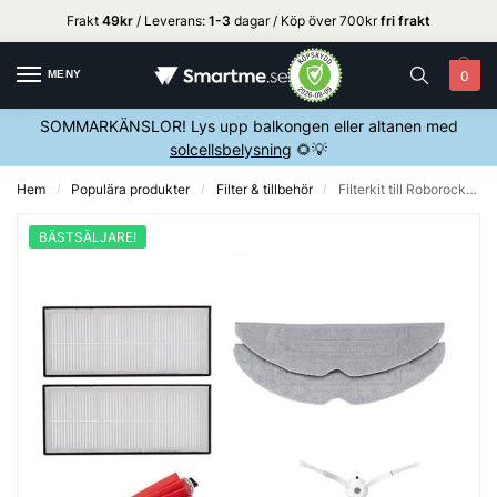
Frakt
49kr
/ Leverans:
1
-3
dagar / Köp över 700kr
fri frakt
MENY
0
SOMMARKÄNSLOR! Lys upp balkongen eller altanen med
solcellsbelysning
🌻💡
Hem
Populära produkter
Filter & tillbehör
Filterkit till Roborock S8 – Vit
/
/
/
BÄSTSÄLJARE!