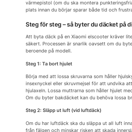
värmepistol (om du ska montera punkteringsfria d
plats innan du börjar sparar både tid och frustr
Steg för steg – så byter du däcket på d
Att byta däck på en Xiaomi elscooter kräver li
säkert. Processen är snarlik oavsett om du byt
beroende på modell.
Steg 1: Ta bort hjulet
Börja med att lossa skruvarna som håller hjulsk
insexnyckel eller skruvmejsel för att undvika att
hjulaxeln. Lossa muttrarna som håller hjulet med
Om du byter bakdäcket kan du behöva lossa bro
Steg 2: Släpp ut luft (vid luftdäck)
Om du har luftdäck ska du släppa ut all luft in
från fälgen och minskar risken att skada inners