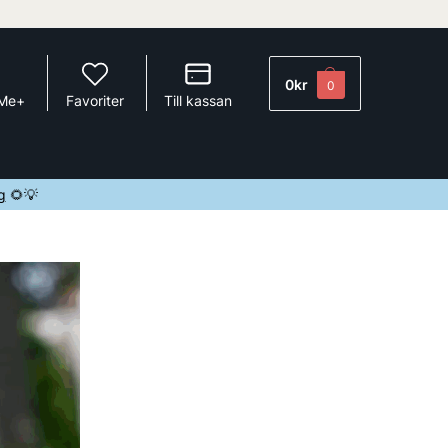
0
kr
0
 Me+
Favoriter
Till kassan
g
🌻💡