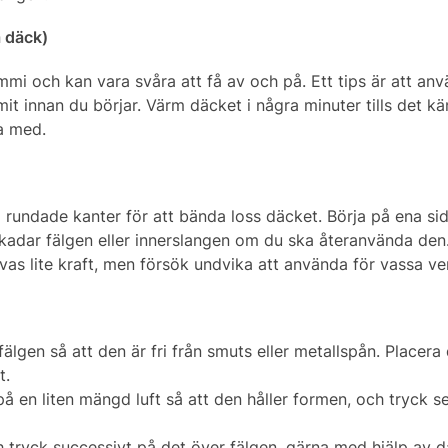
a däck)
ummi och kan vara svåra att få av och på. Ett tips är att an
it innan du börjar. Värm däcket i några minuter tills det k
ta med.
rundade kanter för att bända loss däcket. Börja på ena si
 skadar fälgen eller innerslangen om du ska återanvända den
vas lite kraft, men försök undvika att använda för vassa ve
älgen så att den är fri från smuts eller metallspån. Placera
t.
 på en liten mängd luft så att den håller formen, och tryck s
tryck successivt på det över fälgen, gärna med hjälp av d