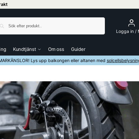
frakt
Sök
Logga in /
ing
Kundtjänst
Om oss
Guider
ARKÄNSLOR! Lys upp balkongen eller altanen med
solcellsbelysnin