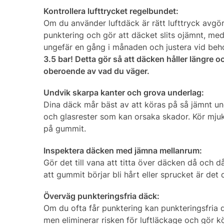
Kontrollera lufttrycket regelbundet:
Om du använder luftdäck är rätt lufttryck avgör
punktering och gör att däcket slits ojämnt, med
ungefär en gång i månaden och justera vid beh
3.5 bar! Detta gör så att däcken håller längre o
oberoende av vad du väger.
Undvik skarpa kanter och grova underlag:
Dina däck mår bäst av att köras på så jämnt un
och glasrester som kan orsaka skador. Kör mjukt
på gummit.
Inspektera däcken med jämna mellanrum:
Gör det till vana att titta över däcken då och d
att gummit börjar bli hårt eller sprucket är det 
Överväg punkteringsfria däck:
Om du ofta får punktering kan punkteringsfria d
men eliminerar risken för luftläckage och gör 