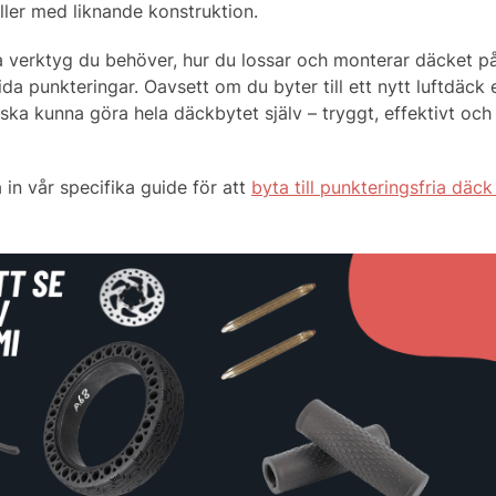
ler med liknande konstruktion.
ka verktyg du behöver, hur du lossar och monterar däcket på 
a punkteringar. Oavsett om du byter till ett nytt luftdäck e
u ska kunna göra hela däckbytet själv – tryggt, effektivt och
 in vår specifika guide för att
byta till punkteringsfria däck