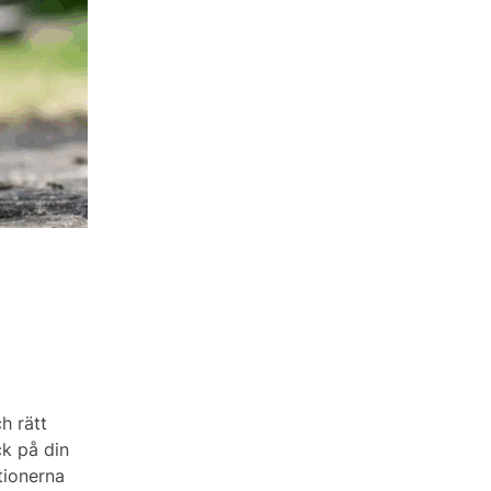
h rätt
ck på din
tionerna