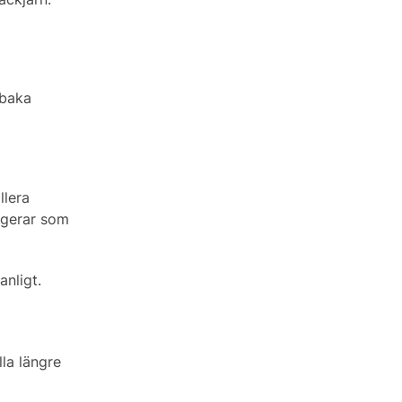
lbaka
llera
ungerar som
anligt.
lla längre