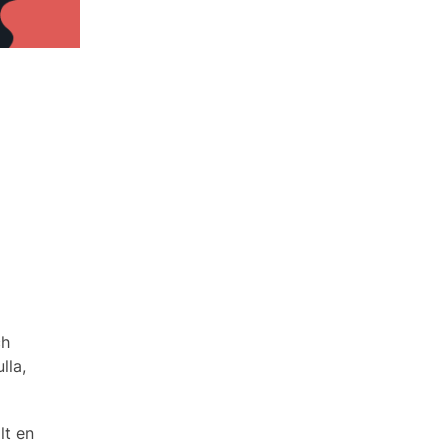
ch
lla,
lt en