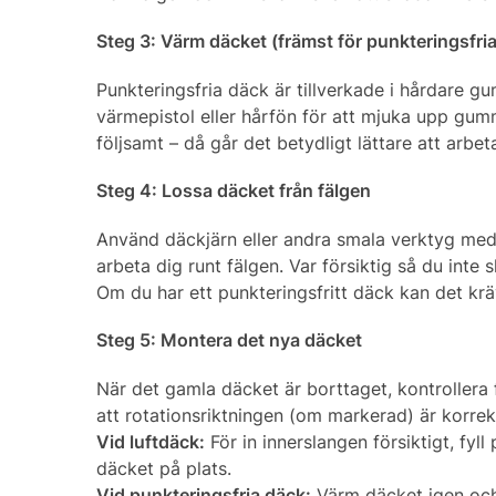
Steg 3: Värm däcket (främst för punkteringsfri
Punkteringsfria däck är tillverkade i hårdare g
värmepistol eller hårfön för att mjuka upp gumm
följsamt – då går det betydligt lättare att arbe
Steg 4: Lossa däcket från fälgen
Använd däckjärn eller andra smala verktyg med 
arbeta dig runt fälgen. Var försiktig så du inte
Om du har ett punkteringsfritt däck kan det krä
Steg 5: Montera det nya däcket
När det gamla däcket är borttaget, kontrollera f
att rotationsriktningen (om markerad) är korrek
Vid luftdäck:
För in innerslangen försiktigt, fyll
däcket på plats.
Vid punkteringsfria däck:
Värm däcket igen och 