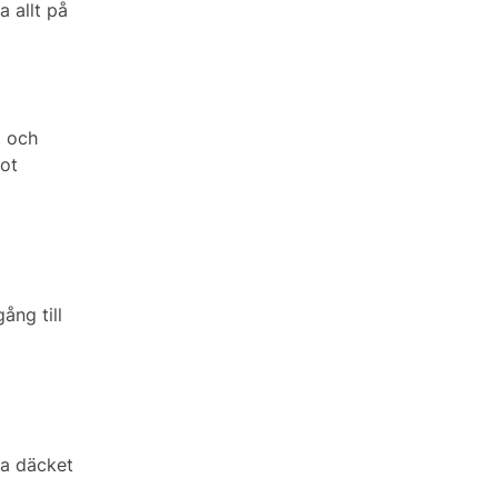
a allt på
t och
got
ång till
sa däcket