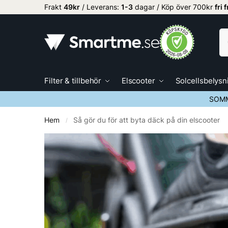
Frakt
49kr
/ Leverans:
1
-3
dagar / Köp över 700kr
fri 
Filter & tillbehör
Elscooter
Solcellsbelysn
SOMM
Hem
Så gör du för att byta däck på din elscooter
/