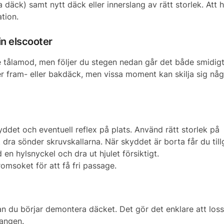
äck) samt nytt däck eller innerslang av rätt storlek. Att h
ation.
in elscooter
te tålamod, men följer du stegen nedan går det både smidig
er fram- eller bakdäck, men vissa moment kan skilja sig nå
yddet och eventuell reflex på plats. Använd rätt storlek på
 dra sönder skruvskallarna. När skyddet är borta får du tillg
 en hylsnyckel och dra ut hjulet försiktigt.
msoket för att få fri passage.
nan du börjar demontera däcket. Det gör det enklare att los
langen.