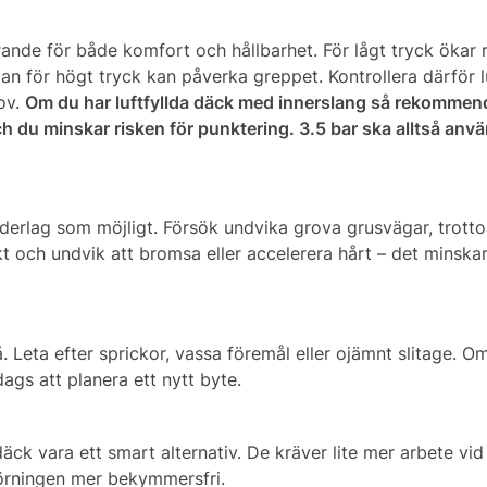
ande för både komfort och hållbarhet. För lågt tryck ökar r
an för högt tryck kan påverka greppet. Kontrollera därför l
ov.
Om du har luftfyllda däck med innerslang så rekommend
ch du minskar risken för punktering. 3.5 bar ska alltså anv
derlag som möjligt. Försök undvika grova grusvägar, trotto
 och undvik att bromsa eller accelerera hårt – det minskar
å. Leta efter sprickor, vassa föremål eller ojämnt slitage. O
dags att planera ett nytt byte.
äck vara ett smart alternativ. De kräver lite mer arbete vi
körningen mer bekymmersfri.