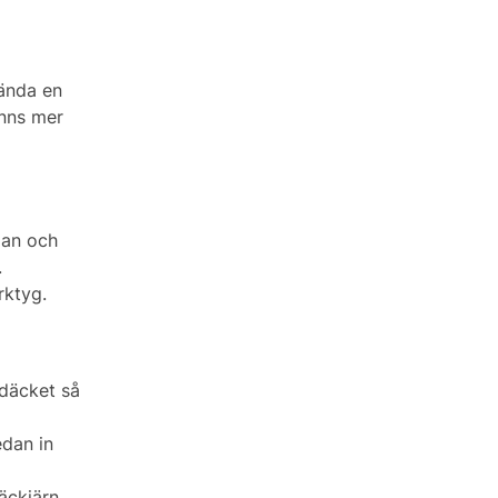
vända en
änns mer
dan och
.
rktyg.
 däcket så
edan in
äckjärn.