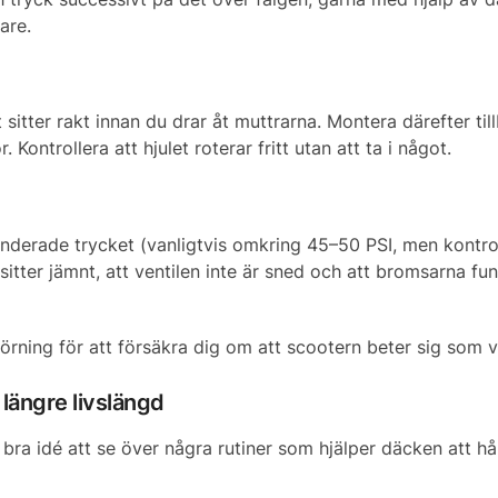
are.
det sitter rakt innan du drar åt muttrarna. Montera därefter til
Kontrollera att hjulet roterar fritt utan att ta i något.
menderade trycket (vanligtvis omkring 45–50 PSI, men kontro
t sitter jämnt, att ventilen inte är sned och att bromsarna f
örning för att försäkra dig om att scootern beter sig som v
 längre livslängd
bra idé att se över några rutiner som hjälper däcken att hå