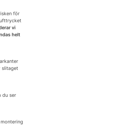
isken för
ufttrycket
erar vi
ändas helt
arkanter
 slitaget
m du ser
d montering