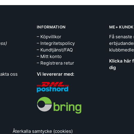
INFORMATION
ME+ KUNDK
– Köpvillkor
Få senaste 
ss)
– Integritetspolicy
erbjudande
– Kundtjänst/FAQ
klubbmedl
– Mitt konto
Klicka här 
– Registrera retur
dig
takta oss
Vi levererar med:
Återkalla samtycke (cookies)