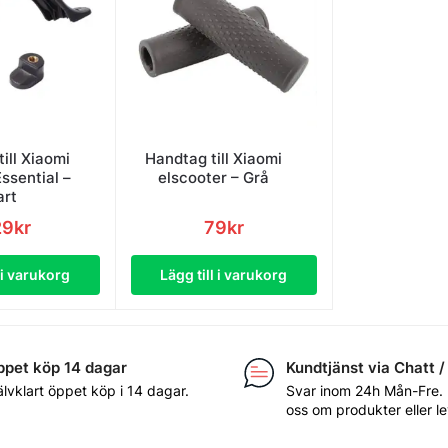
ill Xiaomi
Handtag till Xiaomi
Essential –
elscooter – Grå
art
29
kr
79
kr
l i varukorg
Lägg till i varukorg
pet köp 14 dagar
Kundtjänst via Chatt /
älvklart öppet köp i 14 dagar.
Svar inom 24h Mån-Fre.
oss om produkter eller l