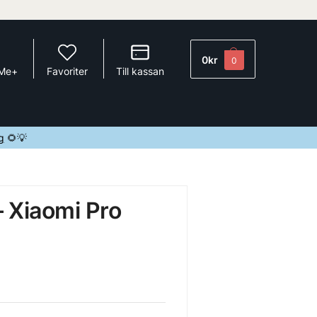
0
kr
0
 Me+
Favoriter
Till kassan
g
🌻💡
– Xiaomi Pro