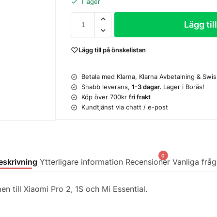
I lager
Lägg til
Lägg till på önskelistan
Betala med Klarna, Klarna Avbetalning & Swi
Snabb leverans,
1-3 dagar.
Lager i Borås!
Köp över 700kr
fri frakt
Kundtjänst via chatt / e-post
0
eskrivning
Ytterligare information
Recensioner
Vanliga fråg
en till Xiaomi Pro 2, 1S och Mi Essential.