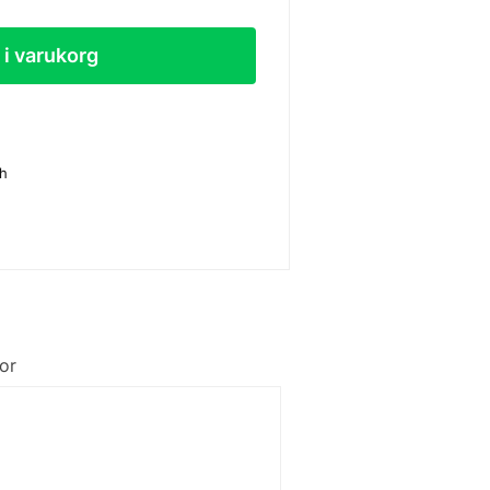
l i varukorg
sh
or