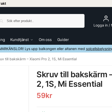
frakt
Sök
Logga in /
ing
Kundtjänst
Om oss
Guider
ARKÄNSLOR! Lys upp balkongen eller altanen med
solcellsbelysnin
uv till bakskärm – Xiaomi Pro 2, 1S, Mi Essential
Skruv till bakskärm 
2, 1S, Mi Essential
59
kr