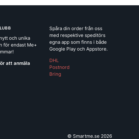
LUBB
Spåra din order från oss
med respektive speditörs
nytt och unika
egna app som finns i både
n för endast Me+
Google Play och Appstore.
emmar!
DHL
för att anmäla
Postnord
Bring
© Smartme.se 2026