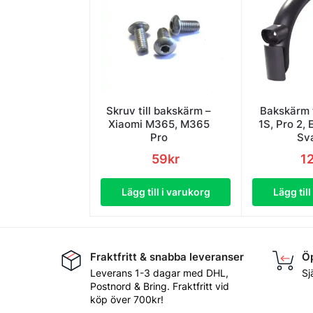
Skruv till bakskärm –
Bakskärm t
Xiaomi M365, M365
1S, Pro 2, 
Pro
Sv
59
kr
1
Lägg till i varukorg
Lägg til
Fraktfritt & snabba leveranser
Öp
Leverans 1-3 dagar med DHL,
Sj
Postnord & Bring. Fraktfritt vid
köp över 700kr!