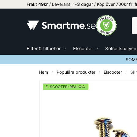
Frakt
49kr
/ Leverans:
1
-3
dagar / Köp över 700kr
fri 
Filter & tillbehör
Elscooter
Solcellsbelysn
SOMM
Hem
Populära produkter
Elscooter
Skr
/
/
/
ELSCOOTER-REA! 🌻🛴