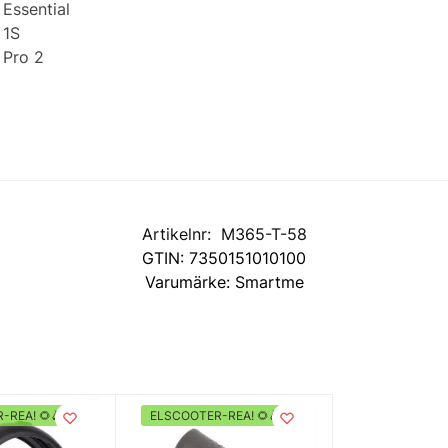
 Essential
 1S
 Pro 2
Artikelnr:
M365-T-58
GTIN:
7350151010100
Varumärke:
Smartme
-REA! 🌻🛴
ELSCOOTER-REA! 🌻🛴