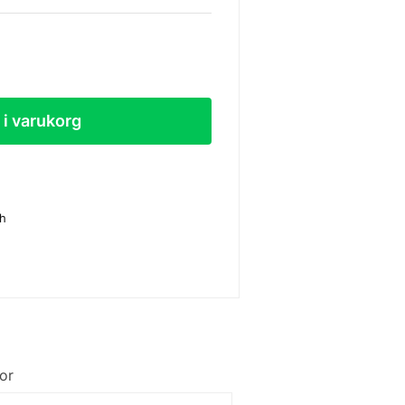
l i varukorg
sh
or