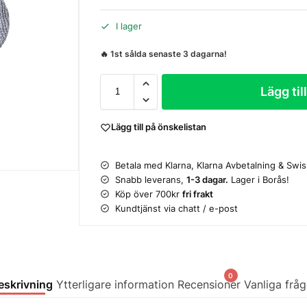
I lager
🔥 1st sålda senaste 3 dagarna!
Lägg til
Lägg till på önskelistan
Betala med Klarna, Klarna Avbetalning & Swi
Snabb leverans,
1-3 dagar.
Lager i Borås!
Köp över 700kr
fri frakt
Kundtjänst via chatt / e-post
0
eskrivning
Ytterligare information
Recensioner
Vanliga fråg