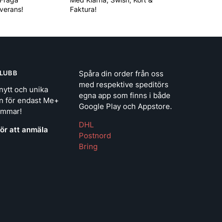
everans!
Faktura!
LUBB
Spåra din order från oss
med respektive speditörs
nytt och unika
egna app som finns i både
n för endast Me+
Google Play och Appstore.
emmar!
DHL
för att anmäla
Postnord
Bring