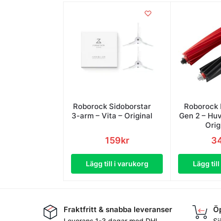
Roborock Sidoborstar
Roborock 
3-arm – Vita – Original
Gen 2 – Hu
Orig
159
kr
3
Lägg till i varukorg
Lägg til
Fraktfritt & snabba leveranser
Öp
Leverans 1-3 dagar med DHL,
Sj