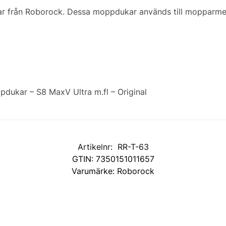
 från Roborock. Dessa moppdukar används till mopparmen
ukar – S8 MaxV Ultra m.fl – Original
Artikelnr:
RR-T-63
GTIN:
7350151011657
Varumärke:
Roborock