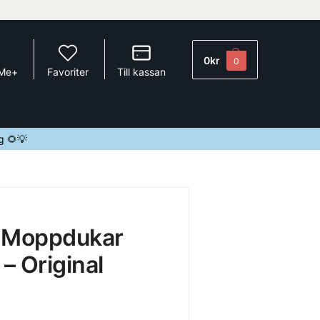
0
kr
0
 Me+
Favoriter
Till kassan
g
🌻💡
 Moppdukar
 – Original