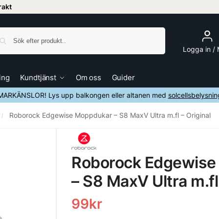
frakt
Sök
Logga in /
ing
Kundtjänst
Om oss
Guider
ARKÄNSLOR! Lys upp balkongen eller altanen med
solcellsbelysnin
Roborock Edgewise Moppdukar – S8 MaxV Ultra m.fl – Original
/
Roborock Edgewise
– S8 MaxV Ultra m.fl
99
kr