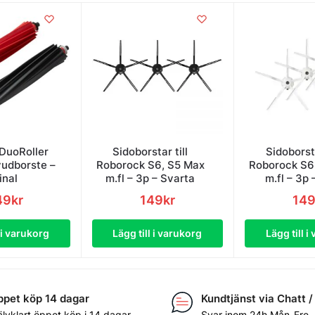
DuoRoller
Sidoborstar till
Sidoborsta
vudborste –
Roborock S6, S5 Max
Roborock S6
inal
m.fl – 3p – Svarta
m.fl – 3p 
49
kr
149
kr
14
l i varukorg
Lägg till i varukorg
Lägg till i
pet köp 14 dagar
Kundtjänst via Chatt /
älvklart öppet köp i 14 dagar.
Svar inom 24h Mån-Fre.