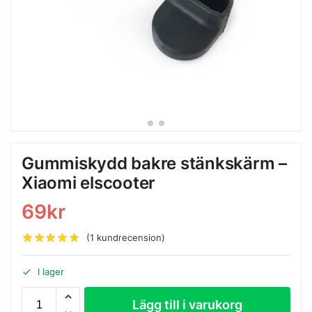
Gummiskydd bakre stänkskärm –
Xiaomi elscooter
69
kr
(
1
kundrecension)
I lager
Lägg till i varukorg