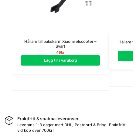
Hållare till bakskärm Xiaomi elscooter –
Hållare t
Svart
49
kr
Lägg till i varukorg
Fraktfritt & snabba leveranser
Leverans 1-3 dagar med DHL, Postnord & Bring. Fraktfritt
vid köp över 700kr!