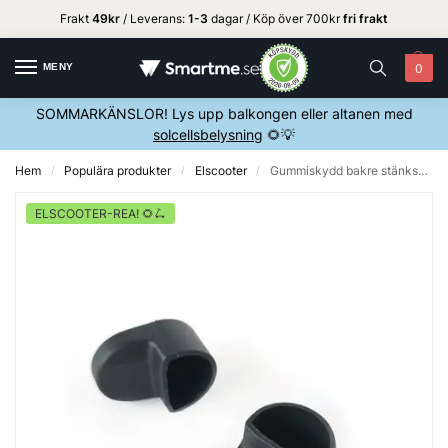
Frakt
49kr
/ Leverans:
1
-3
dagar / Köp över 700kr
fri frakt
MENY
0
SOMMARKÄNSLOR! Lys upp balkongen eller altanen med
solcellsbelysning
🌻💡
Hem
Populära produkter
Elscooter
Gummiskydd bakre stänkskärm – Xiaomi elscooter
/
/
/
ELSCOOTER-REA! 🌻🛴