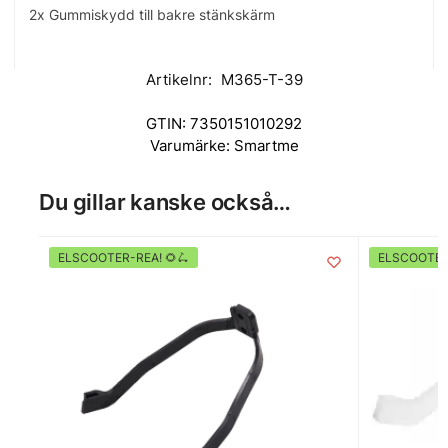
2x Gummiskydd till bakre stänkskärm
Artikelnr:
M365-T-39
GTIN:
7350151010292
Varumärke:
Smartme
Du gillar kanske också…
ELSCOOTER-REA! 🌻🛴
ELSCOOTER-