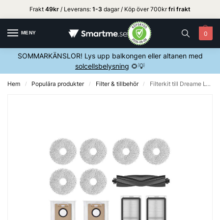
Frakt
49kr
/ Leverans:
1
-3
dagar / Köp över 700kr
fri frakt
MENY
0
SOMMARKÄNSLOR! Lys upp balkongen eller altanen med
solcellsbelysning
🌻💡
Hem
Populära produkter
Filter & tillbehör
Filterkit till Dreame L10/L10s Ultra – Vit
/
/
/