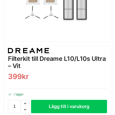
Filterkit till Dreame L10/L10s Ultra
– Vit
399
kr
I lager
Lägg till i varukorg