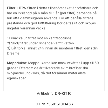
Filter:
HEPA-filtren i detta tillbehörspaket är tvättbara och
har en livslängd på 6 mån till 1 år (per filter) beroende på
hur ofta dammsugaren används. För att behålla filtrens
prestanda och god luftfiltrering bör de tas ut och sköljas
ungefär varannan vecka.
1) Knacka ur filtret mot en kant/soptunna
2) Skölj filtret under rinnande varmt vatten
3) Låt torka i minst 24h innan du monterar filtret igen i din
Dreame
Moppdukar:
Moppdukarna kan maskintvättas i upp till 60
grader. Eftersom de är tillverkade av mikrofiber ska
sköljmedel undvikas, då det försämrar materialets
egenskaper.
Artikelnr:
DR-KIT10
GTIN:
7350151011466