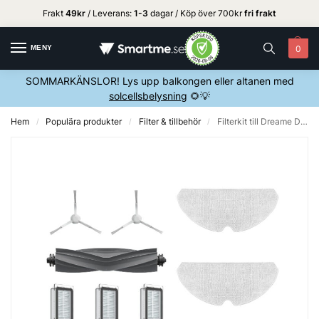
Frakt
49kr
/ Leverans:
1
-3
dagar / Köp över 700kr
fri frakt
MENY
0
SOMMARKÄNSLOR! Lys upp balkongen eller altanen med
solcellsbelysning
🌻💡
Hem
Populära produkter
Filter & tillbehör
Filterkit till Dreame D10s – Vit
/
/
/