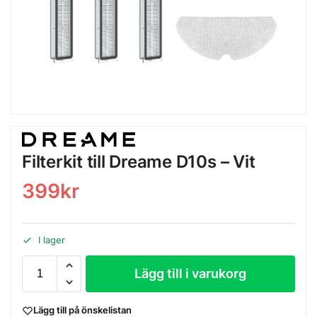
Filterkit till Dreame D10s – Vit
399
kr
I lager
Lägg till i varukorg
Lägg till på önskelistan