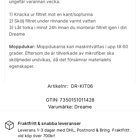
ungefär varannan vecka.
1) Knacka ur filtret mot en kant/soptunna
2) Skölj filtret under rinnande varmt vatten
3) Låt torka i minst 24h innan du monterar filtret igen i din
Dreame
Moppdukar:
Moppdukarna kan maskintvättas i upp till 60
grader. Eftersom de är tillverkade av mikrofiber ska
sköljmedel undvikas, då det försämrar materialets
egenskaper.
Artikelnr:
DR-KIT06
GTIN:
7350151011428
Varumärke:
Dreame
Fraktfritt & snabba leveranser
Leverans 1-3 dagar med DHL, Postnord & Bring. Fraktfritt
vid köp över 700kr!