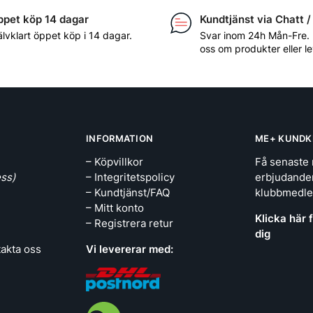
pet köp 14 dagar
Kundtjänst via Chatt /
älvklart öppet köp i 14 dagar.
Svar inom 24h Mån-Fre.
oss om produkter eller l
INFORMATION
ME+ KUNDK
– Köpvillkor
Få senaste 
ss)
– Integritetspolicy
erbjudande
– Kundtjänst/FAQ
klubbmedl
– Mitt konto
Klicka här 
– Registrera retur
dig
takta oss
Vi levererar med: