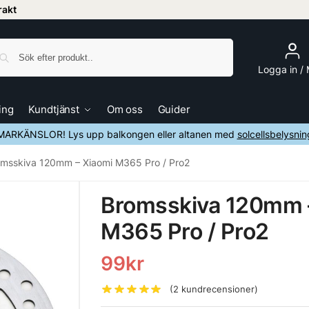
frakt
Sök
Logga in /
ing
Kundtjänst
Om oss
Guider
ARKÄNSLOR! Lys upp balkongen eller altanen med
solcellsbelysnin
msskiva 120mm – Xiaomi M365 Pro / Pro2
Bromsskiva 120mm 
M365 Pro / Pro2
99
kr
(
2
kundrecensioner)