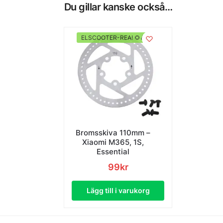
Du gillar kanske också…
ELSCOOTER-REA! 🌻🛴
Bromsskiva 110mm –
Xiaomi M365, 1S,
Essential
99
kr
Lägg till i varukorg