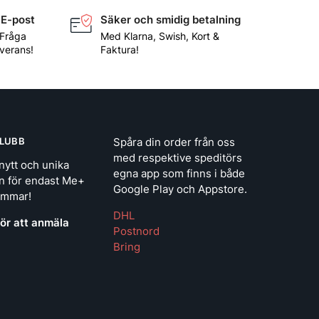
 E-post
Säker och smidig betalning
 Fråga
Med Klarna, Swish, Kort &
everans!
Faktura!
LUBB
Spåra din order från oss
med respektive speditörs
nytt och unika
egna app som finns i både
n för endast Me+
Google Play och Appstore.
emmar!
DHL
för att anmäla
Postnord
Bring