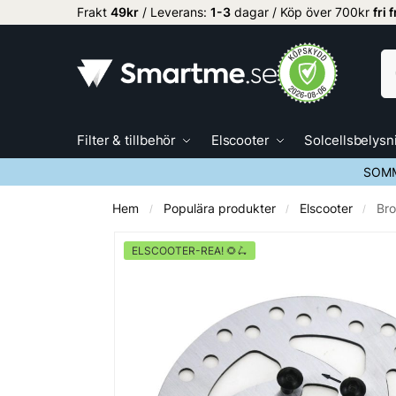
Frakt
49kr
/ Leverans:
1
-3
dagar / Köp över 700kr
fri 
Filter & tillbehör
Elscooter
Solcellsbelysn
SOMM
Hem
Populära produkter
Elscooter
Bro
/
/
/
ELSCOOTER-REA! 🌻🛴