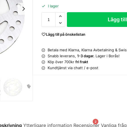
I lager
Lägg til
Lägg till på önskelistan
Betala med Klarna, Klarna Avbetalning & Swi
Snabb leverans,
1-3 dagar.
Lager i Borås!
Köp över 700kr
fri frakt
Kundtjänst via chatt / e-post
2
eskrivning
Ytterligare information
Recensioner
Vanliga fråg