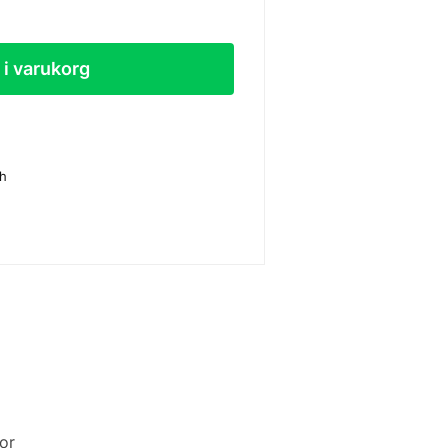
l i varukorg
sh
or