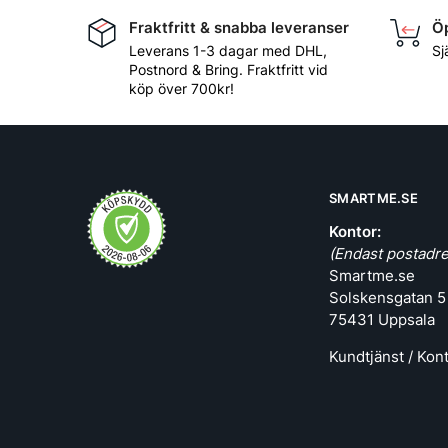
Fraktfritt & snabba leveranser
Öp
Leverans 1-3 dagar med DHL,
Sj
Postnord & Bring. Fraktfritt vid
köp över 700kr!
SMARTME.SE
Kontor:
(Endast postadre
Smartme.se
Solskensgatan 5
75431 Uppsala
Kundtjänst / Kon