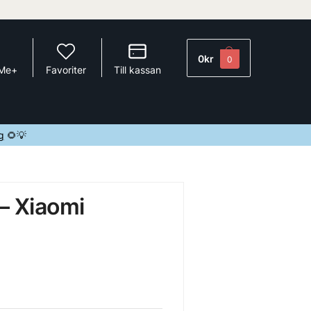
0
kr
0
 Me+
Favoriter
Till kassan
g
🌻💡
– Xiaomi