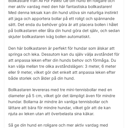
Bollkastare från All For Paws! Ge din hund en roligare och
mer aktiv vardag med den här fantastiska bollkastaren!
Med denna leksak kan din hund utöva sin naturliga instinkt
att jaga och apportera bollar på ett roligt och spännande
sätt. Det enda du behöver göra är att placera bollen i hålet
på bollkastaren eller låta din hund göra det själv, och sedan
skjuter bollkastaren iväg bollen automatiskt.
Den här bollkastaren är perfekt för hundar som älskar att
springa och leka. Dessutom kan du själv välja avståndet för
att anpassa leken efter din hunds behov och förmåga. Du
kan välja mellan tre olika avståndslägen: 3 meter, 6 meter
eller 9 meter, vilket gör det enkelt att anpassa leken efter
både storlek och ålder på din hund.
Bollkastaren levereras med tre mini-tennisbollar med en
diameter på 5 cm, vilket gör det lämpligt även för mindre
hundar. Bollarna är mindre än vanliga tennisbollar och
lättare att bära för mindre hundar, vilket gör att de kan
njuta av leken utan att överbelasta sina käkar.
Så ge din hund en roligare och mer aktiv vardag med