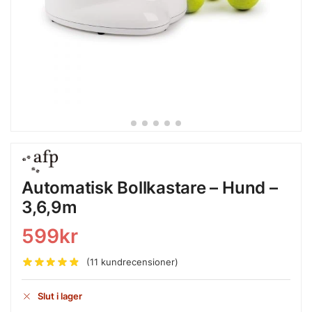
Automatisk Bollkastare – Hund –
3,6,9m
599
kr
(
11
kundrecensioner)
Slut i lager