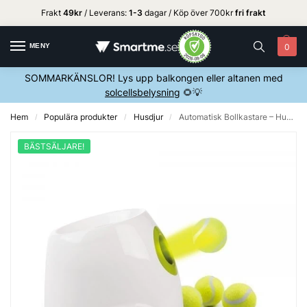
Frakt
49kr
/ Leverans:
1
-3
dagar / Köp över 700kr
fri frakt
MENY
0
SOMMARKÄNSLOR! Lys upp balkongen eller altanen med
solcellsbelysning
🌻💡
Hem
Populära produkter
Husdjur
Automatisk Bollkastare – Hund – 3,6,9m
/
/
/
BÄSTSÄLJARE!