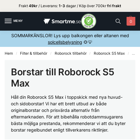
Frakt
49kr
/ Leverans:
1
-3
dagar / Köp över 700kr
fri frakt
MENY
0
SOMMARKÄNSLOR! Lys upp balkongen eller altanen med
solcellsbelysning
🌻💡
Hem
Filter & tillbehör
Roborock tillbehör
Roborock S5 Max
Robo
/
/
/
/
Borstar till Roborock S5
Max
Håll din Roborock S5 Max i toppskick med nya huvud-
och sidoborstar! Vi har ett brett utbud av både
originalborstar och prisvärda alternativ från
eftermarknaden. För att bibehålla robotdammsugarens
bästa möjliga prestanda, rekommenderar vi att du byter
borstar regelbundet enligt tillverkarens riktlinjer.