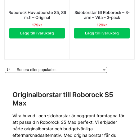
Roborock Huvudborste S5, S6
Sidoborstar till Roborock – 3-
m.fl – Original
arm – Vita – 3-pack
179
kr
129
kr
Lägg till i varukorg
Lägg till i varukorg
Originalborstar till Roborock S5
Max
Våra huvud- och sidoborstar är noggrant framtagna för
att passa din Roborock S5 Max perfekt. Vi erbjuder
både originalborstar och budgetvänliga
eftermarknadsalternativ. Med originalborstar får du