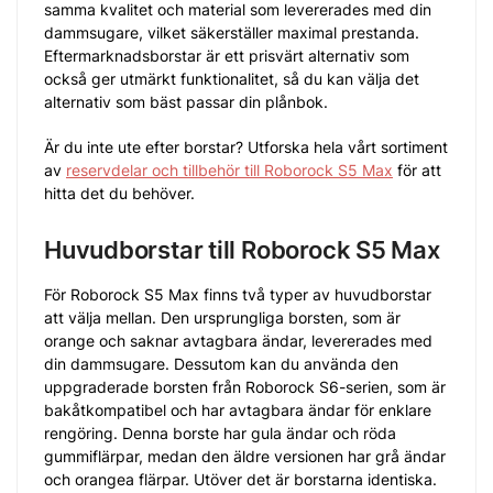
samma kvalitet och material som levererades med din
dammsugare, vilket säkerställer maximal prestanda.
Eftermarknadsborstar är ett prisvärt alternativ som
också ger utmärkt funktionalitet, så du kan välja det
alternativ som bäst passar din plånbok.
Är du inte ute efter borstar? Utforska hela vårt sortiment
av
reservdelar och tillbehör till Roborock S5 Max
för att
hitta det du behöver.
Huvudborstar till Roborock S5 Max
För Roborock S5 Max finns två typer av huvudborstar
att välja mellan. Den ursprungliga borsten, som är
orange och saknar avtagbara ändar, levererades med
din dammsugare. Dessutom kan du använda den
uppgraderade borsten från Roborock S6-serien, som är
bakåtkompatibel och har avtagbara ändar för enklare
rengöring. Denna borste har gula ändar och röda
gummiflärpar, medan den äldre versionen har grå ändar
och orangea flärpar. Utöver det är borstarna identiska.