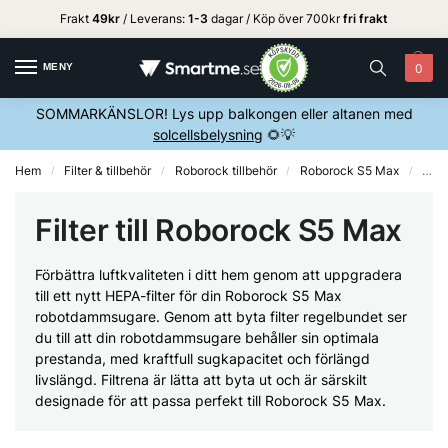
Frakt
49kr
/ Leverans:
1
-3
dagar / Köp över 700kr
fri frakt
MENY
0
SOMMARKÄNSLOR! Lys upp balkongen eller altanen med
solcellsbelysning
🌻💡
Hem
Filter & tillbehör
Roborock tillbehör
Roborock S5 Max
Robo
/
/
/
/
Filter till Roborock S5 Max
Förbättra luftkvaliteten i ditt hem genom att uppgradera
till ett nytt HEPA-filter för din Roborock S5 Max
robotdammsugare. Genom att byta filter regelbundet ser
du till att din robotdammsugare behåller sin optimala
prestanda, med kraftfull sugkapacitet och förlängd
livslängd. Filtrena är lätta att byta ut och är särskilt
designade för att passa perfekt till Roborock S5 Max.